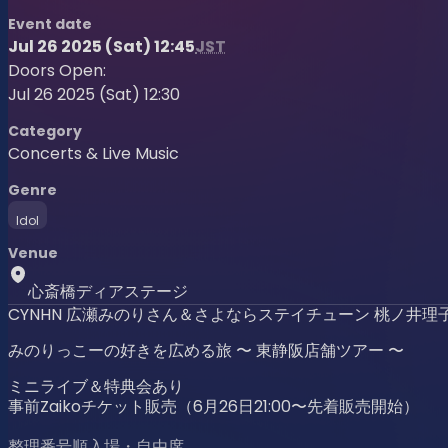
Event date
Jul 26 2025 (Sat) 12:45
JST
Doors Open:
Jul 26 2025 (Sat) 12:30
Category
Concerts & Live Music
Genre
Idol
Venue
心斎橋ディアステージ
CYNHN 広瀬みのりさん＆さよならステイチューン 桃ノ井理
みのりっこーの好きを広める旅 〜 東静阪店舗ツアー 〜
ミニライブ＆特典会あり
事前Zaikoチケット販売（6月26日21:00〜先着販売開始）
整理番号順入場・自由席